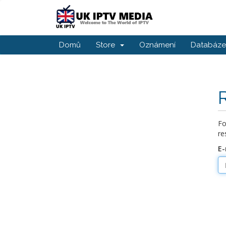
Domů
Store
Oznámení
Databáze 
Fo
re
E-