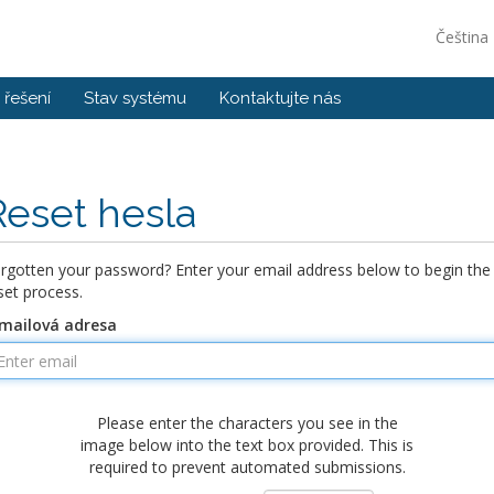
Čeština
řešení
Stav systému
Kontaktujte nás
Reset hesla
rgotten your password? Enter your email address below to begin the
set process.
mailová adresa
Please enter the characters you see in the
image below into the text box provided. This is
required to prevent automated submissions.