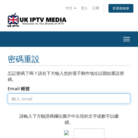
中文
登入
註冊
查看購物車
Togg
navig
密碼重設
忘記密碼了嗎？請在下方輸入您的電子郵件地址以開始重設密
碼。
Email 帳號
請輸入下方驗證碼欄位圖片中出現的文字或數字以繼
續。