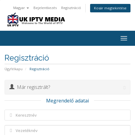
Magyar
Bejelentkezés
Regisztráció
Kosár megtekintése
Togg
navig
Regisztráció
Ügyfélkapu
Regisztráció
Már regisztrált?
Megrendelő adatai