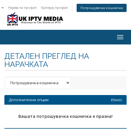
n
Најава на профил
Креирај профил
Потрошувачка кошничка
Togg
navig
ДЕТАЛЕН ПРЕГЛЕД НА
НАРАЧКАТА
Дополнителни опции
Износ
Вашата потрошувачка кошничка е празна!