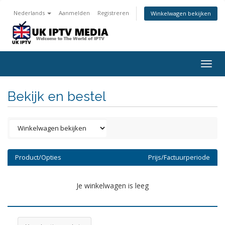
Nederlands
Aanmelden
Registreren
Winkelwagen bekijken
Togg
navig
Bekijk en bestel
Product/Opties
Prijs/Factuurperiode
Je winkelwagen is leeg